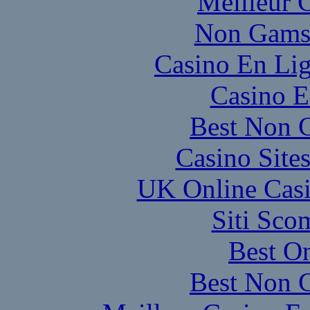
Meilleur 
Non Gams
Casino En Lig
Casino E
Best Non 
Casino Site
UK Online Cas
Siti Sco
Best On
Best Non 