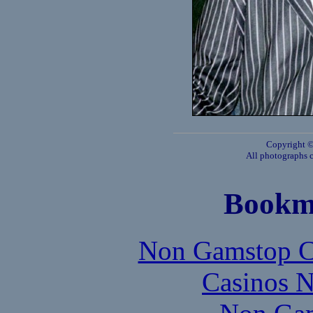
Copyright ©
All photographs c
Bookm
Non Gamstop C
Casinos 