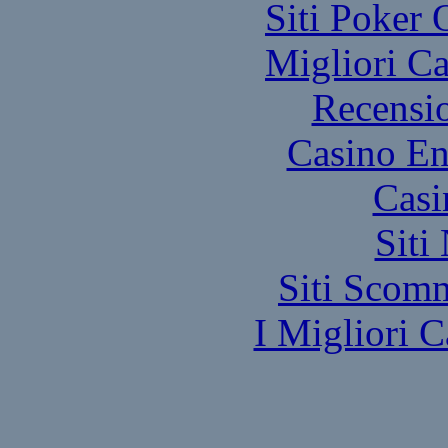
Siti Poker
Migliori 
Recensi
Casino En
Casi
Siti
Siti Scom
I Migliori