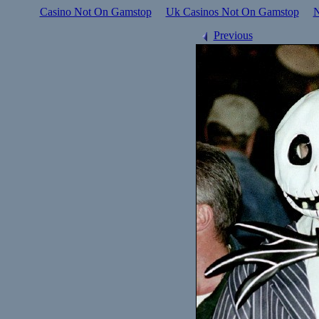
Casino Not On Gamstop
Uk Casinos Not On Gamstop
N
Previous