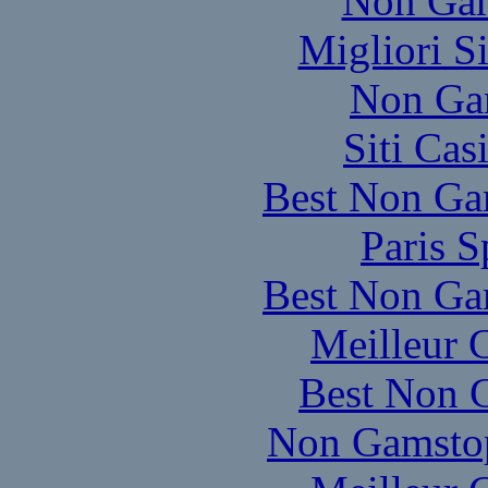
Non Gam
Migliori S
Non Ga
Siti Ca
Best Non Ga
Paris S
Best Non Ga
Meilleur 
Best Non 
Non Gamstop