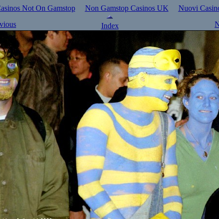
asinos Not On Gamstop
Non Gamstop Casinos UK
Nuovi Casin
vious
N
Index