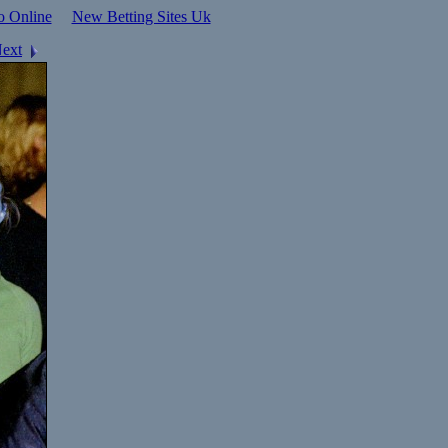
o Online
New Betting Sites Uk
ext