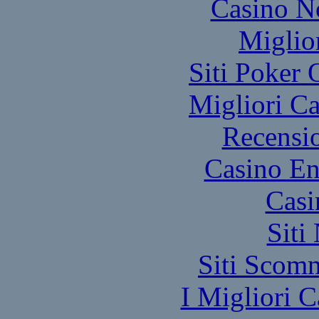
Casino N
Miglio
Siti Poker
Migliori 
Recensi
Casino En
Casi
Siti
Siti Scom
I Migliori