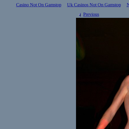
Casino Not On Gamstop
Uk Casinos Not On Gamstop
N
Previous