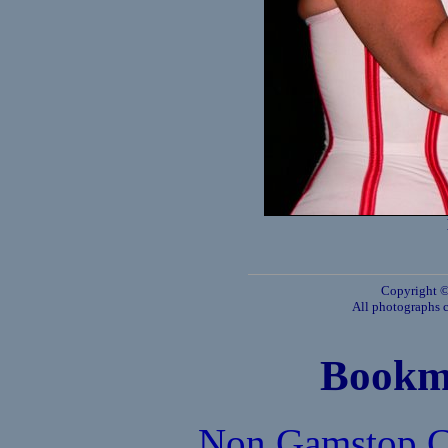
Copyright ©
All photographs c
Bookm
Non Gamstop C