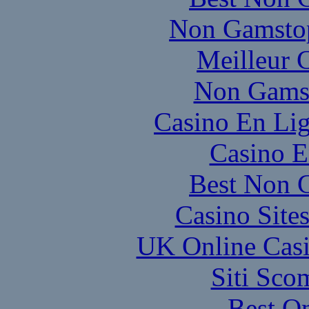
Non Gamstop
Meilleur 
Non Gams
Casino En Lig
Casino E
Best Non 
Casino Site
UK Online Cas
Siti Sco
Best On