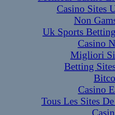
Casino Sites
Non Gams
Uk Sports Bettin
Casino N
Migliori S
Betting Sit
Bitc
Casino E
Tous Les Sites De
Casin