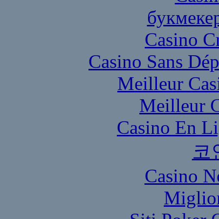
букмеке
Casino C
Casino Sans Dép
Meilleur Cas
Meilleur 
Casino En Li
코
Casino N
Miglio