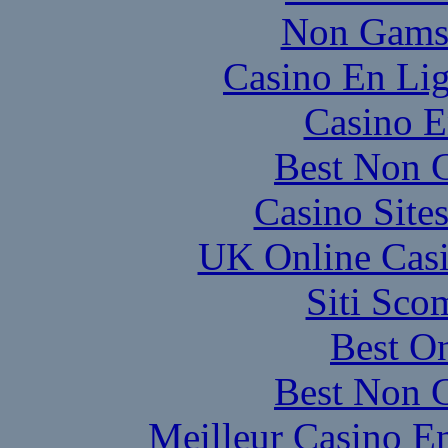
Non Gams
Casino En Lig
Casino E
Best Non 
Casino Site
UK Online Cas
Siti Sco
Best On
Best Non 
Meilleur Casino E