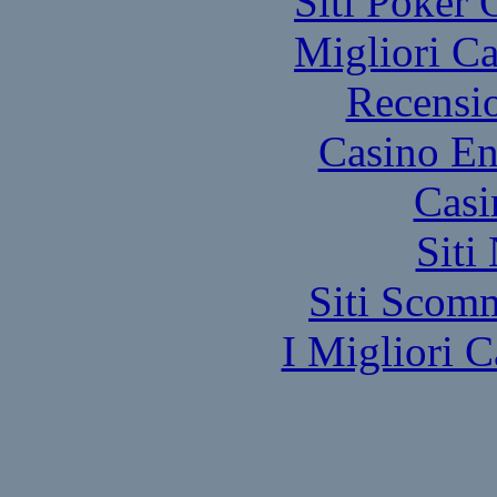
Siti Poker
Migliori 
Recensi
Casino En
Casi
Siti
Siti Scom
I Migliori