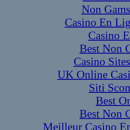
Non Gams
Casino En Lig
Casino E
Best Non 
Casino Site
UK Online Cas
Siti Sco
Best On
Best Non 
Meilleur Casino E