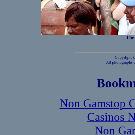
The
Copyright ©
All photographs c
Bookm
Non Gamstop C
Casinos 
Non Gam