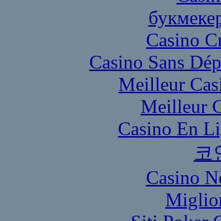
букмеке
Casino C
Casino Sans Dép
Meilleur Cas
Meilleur 
Casino En Li
코
Casino N
Miglio