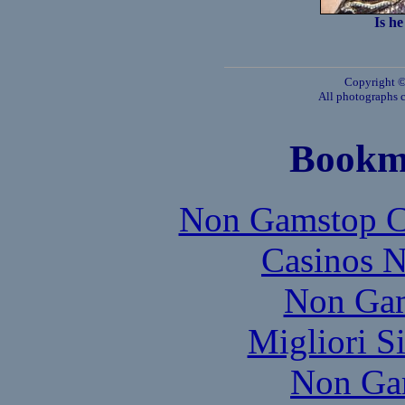
Is he
Copyright ©
All photographs c
Bookm
Non Gamstop C
Casinos 
Non Gam
Migliori S
Non Ga