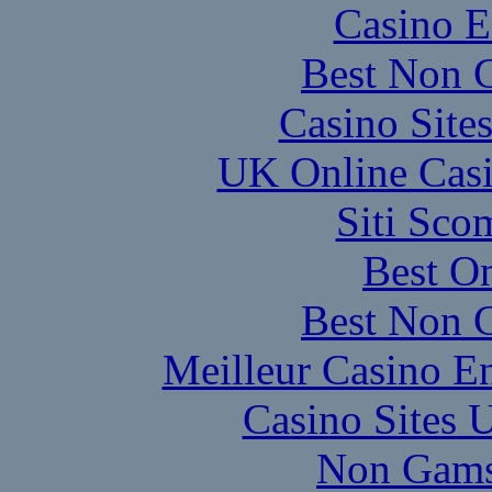
Casino E
Best Non 
Casino Site
UK Online Cas
Siti Sco
Best On
Best Non 
Meilleur Casino E
Casino Sites
Non Gams