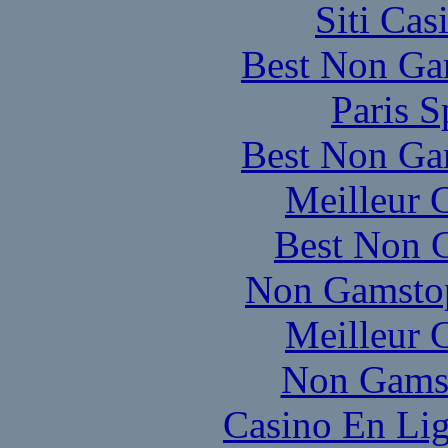
Siti Ca
Best Non Ga
Paris S
Best Non Ga
Meilleur 
Best Non 
Non Gamstop
Meilleur 
Non Gams
Casino En Lig