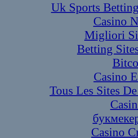
Uk Sports Bettin
Casino N
Migliori S
Betting Sit
Bitc
Casino E
Tous Les Sites De
Casin
букмеке
Casino C