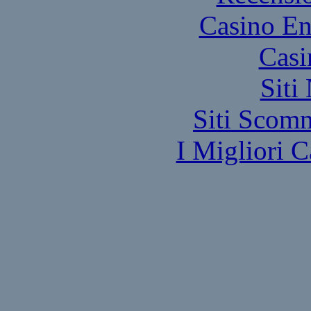
Casino En
Casi
Siti
Siti Scom
I Migliori