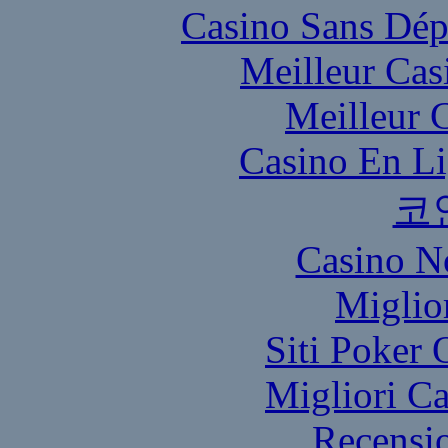
Casino Sans Dép
Meilleur Cas
Meilleur 
Casino En Li
코
Casino N
Miglio
Siti Poker
Migliori 
Recensi