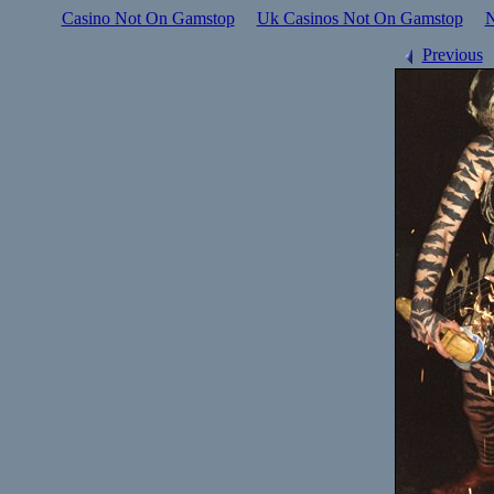
Casino Not On Gamstop
Uk Casinos Not On Gamstop
N
Previous