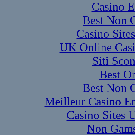
Casino E
Best Non 
Casino Site
UK Online Cas
Siti Sco
Best On
Best Non 
Meilleur Casino E
Casino Sites
Non Gams