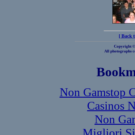
[ Back t
Copyright ©
All photographs co
Bookm
Non Gamstop C
Casinos 
Non Gam
Migliori S