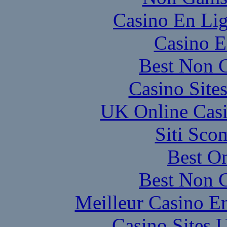
Casino En Lig
Casino E
Best Non 
Casino Site
UK Online Cas
Siti Sco
Best On
Best Non 
Meilleur Casino E
Casino Sites