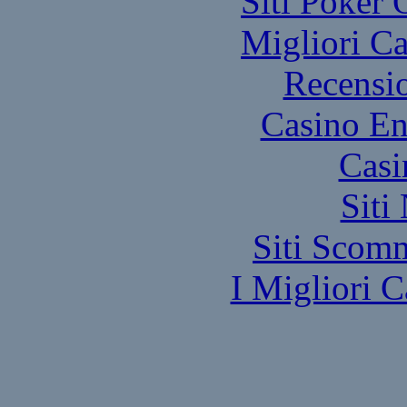
Siti Poker
Migliori 
Recensi
Casino En
Casi
Siti
Siti Scom
I Migliori