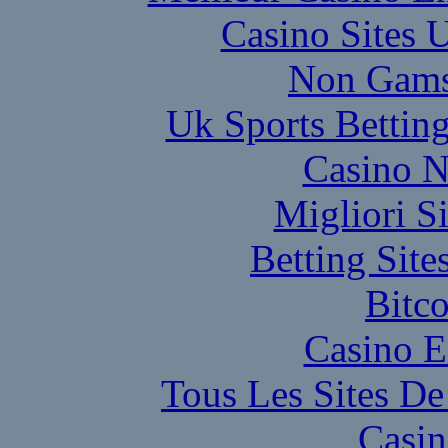
Casino Sites
Non Gams
Uk Sports Bettin
Casino N
Migliori S
Betting Sit
Bitc
Casino E
Tous Les Sites De
Casin