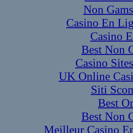
Non Gams
Casino En Lig
Casino E
Best Non 
Casino Site
UK Online Cas
Siti Sco
Best On
Best Non 
Meilleur Casino E