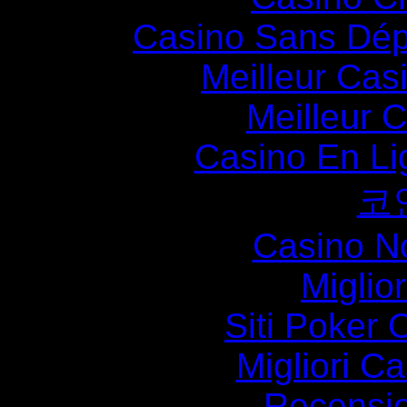
Casino Sans Dép
Meilleur Cas
Meilleur 
Casino En Li
코
Casino N
Miglio
Siti Poker
Migliori 
Recensi