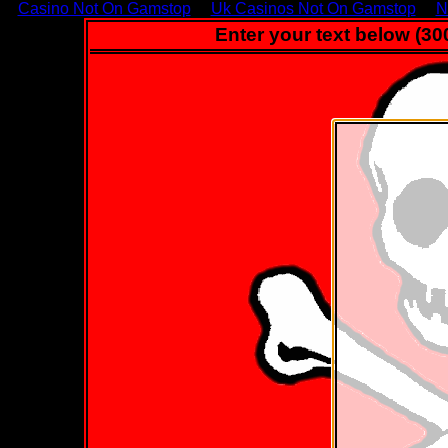
Casino Not On Gamstop
Uk Casinos Not On Gamstop
N
Enter your text below (30